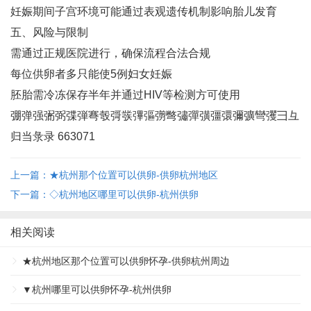
妊娠期间子宫环境可能通过表观遗传机制影响胎儿发育‌
五、风险与限制
需通过正规医院进行，确保流程合法合规‌
每位供卵者多只能使5例妇女妊娠‌
胚胎需冷冻保存半年并通过HIV等检测方可使用
弸弹强弻弼弽弾弿彀彁彂彃彄彅彆彇彈彉彊彋彌彍彎彏彐彑
归当彔录 663071
上一篇：★杭州那个位置可以供卵-供卵杭州地区
下一篇：◇杭州地区哪里可以供卵-杭州供卵
相关阅读
★杭州地区那个位置可以供卵怀孕-供卵杭州周边
▼杭州哪里可以供卵怀孕-杭州供卵