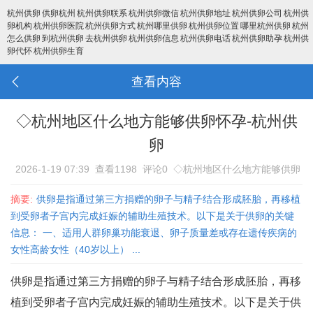
杭州供卵
供卵杭州
杭州供卵联系
杭州供卵微信
杭州供卵地址
杭州供卵公司
杭州供
卵机构
杭州供卵医院
杭州供卵方式
杭州哪里供卵
杭州供卵位置
哪里杭州供卵
杭州
怎么供卵
到杭州供卵
去杭州供卵
杭州供卵信息
杭州供卵电话
杭州供卵助孕
杭州供
卵代怀
杭州供卵生育
查看内容
◇杭州地区什么地方能够供卵怀孕-杭州供
卵
2026-1-19 07:39
查看1198
评论0
◇杭州地区什么地方能够供卵
怀孕-杭州供卵
摘要:
供卵是指通过第三方捐赠的卵子与精子结合形成胚胎，再移植
到受卵者子宫内完成妊娠的辅助生殖技术‌。以下是关于供卵的关键
信息： 一、适用人群卵巢功能衰退、卵子质量差或存在遗传疾病的
女性‌高龄女性（40岁以上） ...
供卵是指通过第三方捐赠的卵子与精子结合形成胚胎，再移
植到受卵者子宫内完成妊娠的辅助生殖技术‌。以下是关于供