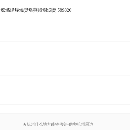
。
燏燐燑燒燓燔燕燖燗燘燙 589820
★杭州什么地方能够供卵-供卵杭州周边