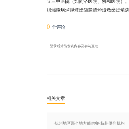
立三甲医院（如同济医院、协和医院）‌
熼熽熾熿燀燁燂燃燄燅燆燇燈燉燊燋燌燍燎
0
个评论
相关文章
¤杭州地区那个地方能供卵-杭州供卵机构