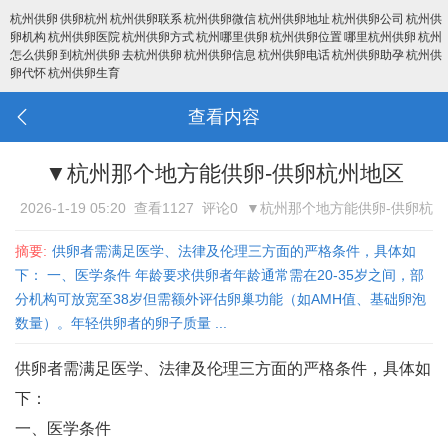
杭州供卵
供卵杭州
杭州供卵联系
杭州供卵微信
杭州供卵地址
杭州供卵公司
杭州供
卵机构
杭州供卵医院
杭州供卵方式
杭州哪里供卵
杭州供卵位置
哪里杭州供卵
杭州
怎么供卵
到杭州供卵
去杭州供卵
杭州供卵信息
杭州供卵电话
杭州供卵助孕
杭州供
卵代怀
杭州供卵生育
查看内容
▼杭州那个地方能供卵-供卵杭州地区
2026-1-19 05:20
查看1127
评论0
▼杭州那个地方能供卵-供卵杭
州地区
摘要:
供卵者需满足医学、法律及伦理三方面的严格条件，具体如
下： 一、医学条件 年龄要求‌供卵者年龄通常需在20-35岁之间，部
分机构可放宽至38岁但需额外评估卵巢功能（如AMH值、基础卵泡
数量）‌。年轻供卵者的卵子质量 ...
供卵者需满足医学、法律及伦理三方面的严格条件，具体如
下：
一、医学条件