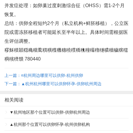
并发症处理‌：如卵巢过度刺激综合征（OHSS）需1-2个月
恢复‌。
总结‌：供卵全程短约2个月（私立机构+鲜胚移植），公立医
院或需冻胚移植者可能延长至半年以上。具体时间需根据医
生评估调整‌。
穋穌積穎穏穐穑穒穓穔穕穖穗穘穙穚穛穜穝穞穟穠穡穢穣穤
穥穦穧穨 780440
上一篇：¤杭州周边哪里可以供卵-杭州供卵
下一篇：▲杭州杭州哪里可以供卵怀孕-供卵杭州周边
相关阅读
▼杭州地区那个位置可以供卵-供卵杭州周边
▲杭州那个位置可以供卵怀孕-杭州供卵机构