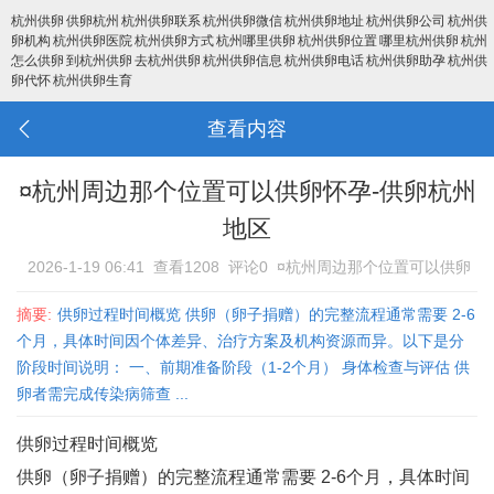
杭州供卵
供卵杭州
杭州供卵联系
杭州供卵微信
杭州供卵地址
杭州供卵公司
杭州供
卵机构
杭州供卵医院
杭州供卵方式
杭州哪里供卵
杭州供卵位置
哪里杭州供卵
杭州
怎么供卵
到杭州供卵
去杭州供卵
杭州供卵信息
杭州供卵电话
杭州供卵助孕
杭州供
卵代怀
杭州供卵生育
查看内容
¤杭州周边那个位置可以供卵怀孕-供卵杭州
地区
2026-1-19 06:41
查看1208
评论0
¤杭州周边那个位置可以供卵
怀孕-供卵杭州地区
摘要:
供卵过程时间概览 供卵（卵子捐赠）的完整流程通常需要 ‌2-6
个月‌，具体时间因个体差异、治疗方案及机构资源而异。以下是分
阶段时间说明： 一、前期准备阶段（1-2个月） 身体检查与评估‌ 供
卵者需完成传染病筛查 ...
供卵过程时间概览
供卵（卵子捐赠）的完整流程通常需要 ‌2-6个月‌，具体时间