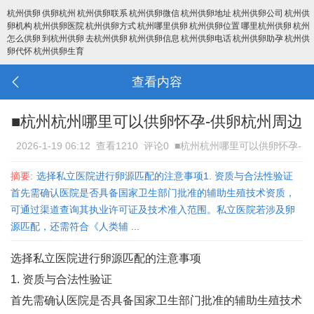
杭州供卵
供卵杭州
杭州供卵联系
杭州供卵微信
杭州供卵地址
杭州供卵公司
杭州供
卵机构
杭州供卵医院
杭州供卵方式
杭州哪里供卵
杭州供卵位置
哪里杭州供卵
杭州
怎么供卵
到杭州供卵
去杭州供卵
杭州供卵信息
杭州供卵电话
杭州供卵助孕
杭州供
卵代怀
杭州供卵生育
查看内容
■杭州杭州哪里可以供卵怀孕-供卵杭州周边
2026-1-19 06:12
查看1210
评论0
■杭州杭州哪里可以供卵怀孕-
供卵杭州周边
摘要:
选择私立医院进行卵源匹配的注意事项1. ‌资质与合法性验证‌
首先需确认医院是否具备国家卫生部门批准的辅助生殖技术资质，
可通过渠道查询其执业许可证及技术准入范围‌。私立医院若涉及卵
源匹配，还需符合《人类辅 ...
选择私立医院进行卵源匹配的注意事项
1. ‌资质与合法性验证‌
首先需确认医院是否具备国家卫生部门批准的辅助生殖技术